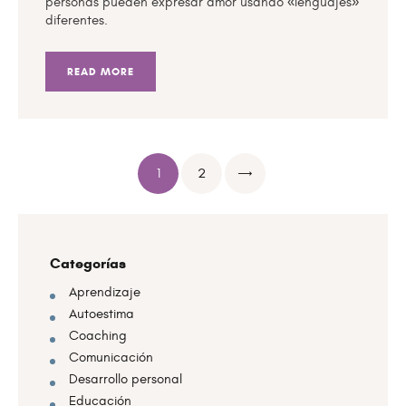
personas pueden expresar amor usando «lenguajes»
diferentes.
READ MORE
>
1
2
Categorías
Aprendizaje
Autoestima
Coaching
Comunicación
Desarrollo personal
Educación