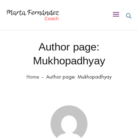
Author page:
INICIO
Mukhopadhyay
SOBRE MÍ
COACHING
Home
Author page: Mukhopadhyay
ASESORA DE LACTANCIA
BLOG
EVENTOS
CONTACTO