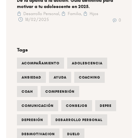
De la apatía a la acción: Guía definitiva para
motivar a tu adolescente en 2025.
Desarrollo Personal,
Familia,
Hijos
18/02/2025
0
Tags
ACOMPAÑAMIENTO
ADOLESCENCIA
ANSIEDAD
AYUDA
COACHING
COAH
COMPRENSIÓN
COMUNICACIÓN
CONSEJOS
DEPRE
DEPRESIÓN
DESARROLLO PERSONAL
DESMOTIVACION
DUELO