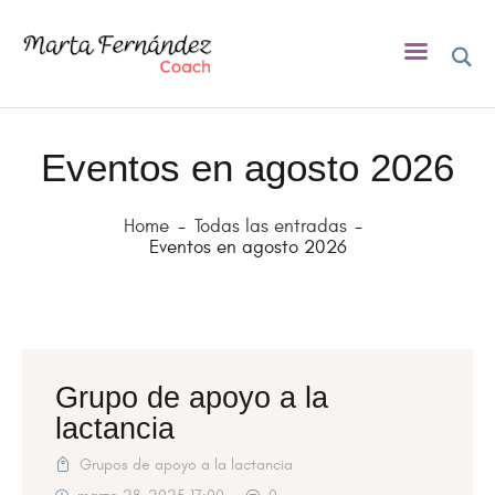
Eventos en agosto 2026
INICIO
SOBRE MÍ
Home
Todas las entradas
Eventos en agosto 2026
COACHING
ASESORA DE LACTANCIA
BLOG
EVENTOS
Grupo de apoyo a la
CONTACTO
lactancia
Grupos de apoyo a la lactancia