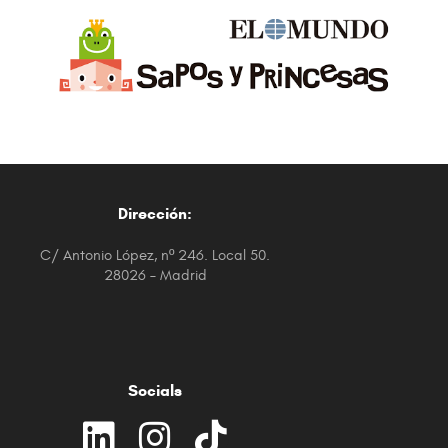
Dirección:
C/ Antonio López, nº 246. Local 50.
28026 – Madrid
Socials