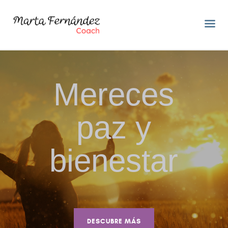
Mereces
INICIO
SOBRE MÍ
paz y
COACHING
ASESORA DE LACTANCIA
bienestar
BLOG
EVENTOS
CONTACTO
DESCUBRE MÁS