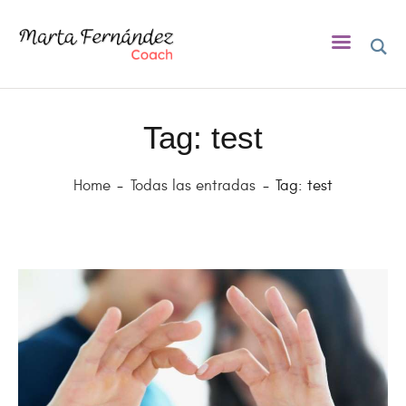
Tag: test
INICIO
SOBRE MÍ
Home
Todas las entradas
Tag: test
COACHING
ASESORA DE LACTANCIA
BLOG
EVENTOS
CONTACTO