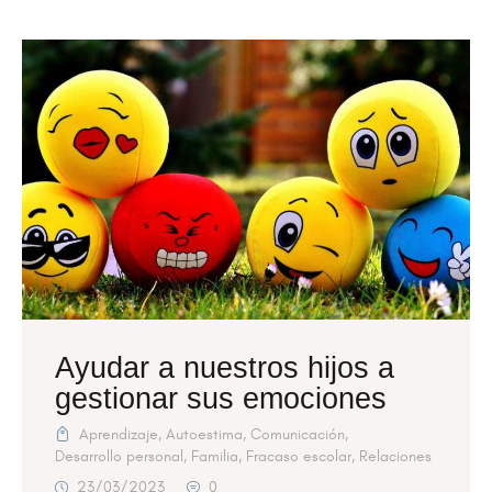
Ayudar a nuestros hijos a
gestionar sus emociones
Aprendizaje
,
Autoestima
,
Comunicación
,
Desarrollo personal
,
Familia
,
Fracaso escolar
,
Relaciones
23/03/2023
0