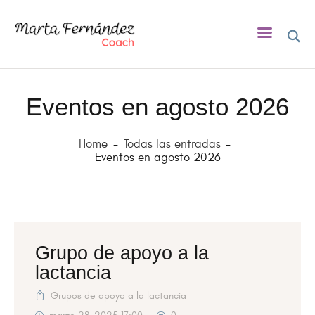
Eventos en agosto 2026
INICIO
SOBRE MÍ
Home
Todas las entradas
Eventos en agosto 2026
COACHING
ASESORA DE LACTANCIA
BLOG
EVENTOS
Grupo de apoyo a la
CONTACTO
lactancia
Grupos de apoyo a la lactancia