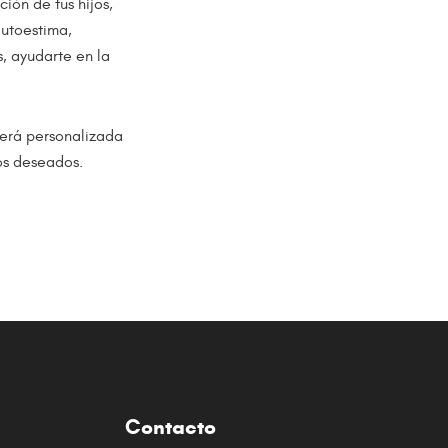
ción de tus hijos,
autoestima,
s, ayudarte en la
será personalizada
os deseados.
Contacto