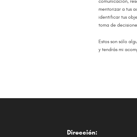
comunicación, resol
mentorizar a tus a
identificar tus ob
toma de decision
Estos son sólo alg
y tendrás mi acom
Dirección: